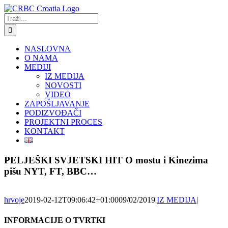
Skip
to
Traži...
content
NASLOVNA
O NAMA
MEDIJI
IZ MEDIJA
NOVOSTI
VIDEO
ZAPOŠLJAVANJE
PODIZVOĐAČI
PROJEKTNI PROCES
KONTAKT
PELJEŠKI SVJETSKI HIT O mostu i Kinezima
pišu NYT, FT, BBC…
hrvoje
2019-02-12T09:06:42+01:00
09/02/2019
|
IZ MEDIJA
|
INFORMACIJE O TVRTKI