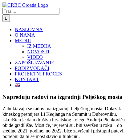
Skip
to
Traži...
content
NASLOVNA
O NAMA
MEDIJI
IZ MEDIJA
NOVOSTI
VIDEO
ZAPOŠLJAVANJE
PODIZVOĐAČI
PROJEKTNI PROCES
KONTAKT
Napreduju radovi na izgradnji Pelješkog mosta
Zahuktavaju se radovi na izgradnji Pelješkog mosta. Dolazak
kineskog premijera Li Keqianga na Summit u Dubrovniku,
iskorišten je da u društvu hrvatskog kolege Andreja Plenkovića
obiđe gradilište. Most će, uvjereni su, biti završen u roku – do
sredine 2021. godine, no 2022. biće završeni i pristupni putevi,
potrebni da bi se most stavio u funkciju.