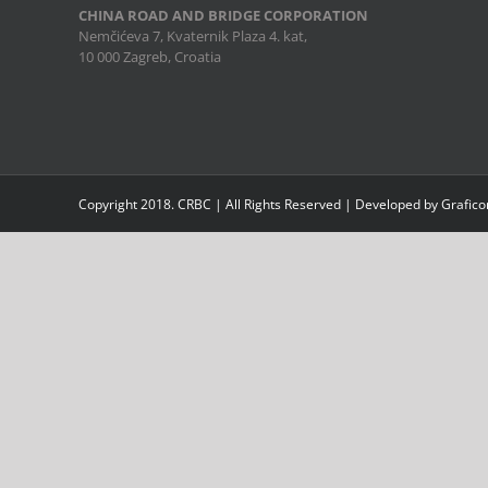
CHINA ROAD AND BRIDGE CORPORATION
Nemčićeva 7, Kvaternik Plaza 4. kat,
10 000 Zagreb, Croatia
Copyright 2018. CRBC | All Rights Reserved | Developed by Grafic