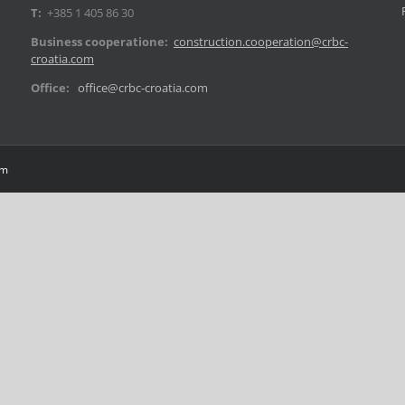
T:
+385 1 405 86 30
Business cooperatione:
construction.cooperation@crbc-
croatia.com
Office:
office@crbc-croatia.com
om