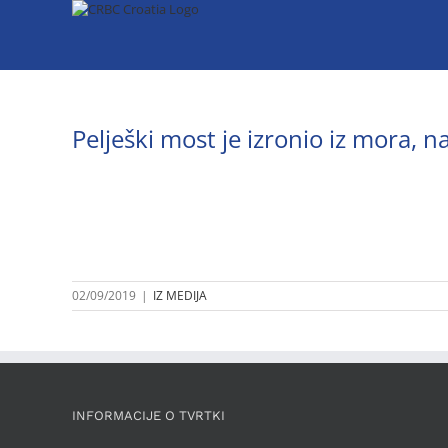
Skip
to
content
Pelješki most je izronio iz mora, n
02/09/2019
|
IZ MEDIJA
INFORMACIJE O TVRTKI