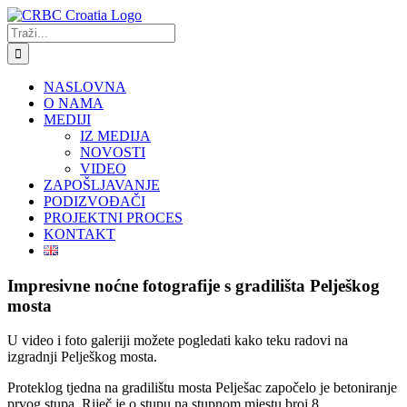
Skip
to
Traži...
content
NASLOVNA
O NAMA
MEDIJI
IZ MEDIJA
NOVOSTI
VIDEO
ZAPOŠLJAVANJE
PODIZVOĐAČI
PROJEKTNI PROCES
KONTAKT
Impresivne noćne fotografije s gradilišta Pelješkog
mosta
U video i foto galeriji možete pogledati kako teku radovi na
izgradnji Pelješkog mosta.
Proteklog tjedna na gradilištu mosta Pelješac započelo je betoniranje
prvog stupa. Riječ je o stupu na stupnom mjestu broj 8.