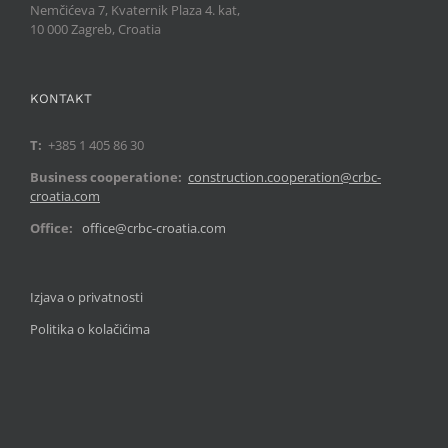
Nemčićeva 7, Kvaternik Plaza 4. kat,
10 000 Zagreb, Croatia
KONTAKT
T:
+385 1 405 86 30
Business cooperatione:
construction.cooperation@crbc-
croatia.com
Office:
office@crbc-croatia.com
Izjava o privatnosti
Politika o kolačićima