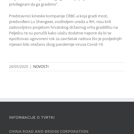
privilegirani da ga gradimo”.
Predstavnici kineske kompanije CRBC-a koja gradi most,
predvođeni Lu Shengwei, voditeljem ureda u RH, nisu krili
zadovoljstvo posjetom hrvatskog državnog vrha gradilištu na
Pelješcu te su poručili kako ulažu dodatne napore da bi se
ispoštovao ugovoreni rok za završetak radova što je posljednjih
mjeseci bilo otežano zbog pandemije virusa Covid-19.
26/05/2020
|
NOVOSTI
INFORMACIJE O TVRTKI
CHINA ROAD AND BRIDGE CORPORATION