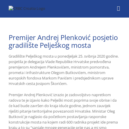
Skip
to
content
Premijer Andrej Plenković posjetio
gradilište Pelješkog mosta
Gradilište Pelješkog mosta u ponedjeljak 25. svibnja 2020 godine.
posjetila je delegacija Vlade Republike Hrvatske predvođena
premijerom Andrejem Plenkovićem, ministrom pomorstva,
prometa i infrastrukture Olegom Butkovićem, ministrom
europskih fondova Markom Pavićem i predsjednikom uprave
Hrvatskih cesta Josipom Škorićem.
Premijer Andrej Plenković izrazio je zadovoljstvo napretkom
radova te je izjavio kako Pelješki most poprima svoje obrise i da
će kad bude završen do kraja iduće godine, jednom zauvijek
riješiti pitanje teritorijalne povezanosti Hrvatske. Ministar Oleg
Butković je naglasio da početkom postavljanja rasponske
konstrukcije mosta na kojem radi 600 radnika projekt ide prema
kraju a to su “sanjale mnoge generacije prije nas a mi smo