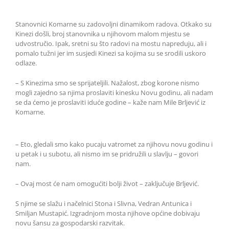
Stanovnici Komarne su zadovoljni dinamikom radova. Otkako su
Kinezi došli, broj stanovnika u njihovom malom mjestu se
udvostručio. Ipak, sretni su što radovi na mostu napreduju, ali i
pomalo tužni jer im susjedi Kinezi sa kojima su se srodili uskoro
odlaze.
– S Kinezima smo se sprijateljili. Nažalost, zbog korone nismo
mogli zajedno sa njima proslaviti kinesku Novu godinu, ali nadam
se da ćemo je proslaviti iduće godine – kaže nam Mile Brljević iz
Komarne.
– Eto, gledali smo kako pucaju vatromet za njihovu novu godinu i
u petak i u subotu, ali nismo im se pridružili u slavlju – govori
nam.
– Ovaj most će nam omogućiti bolji život – zaključuje Brljević.
S njime se slažu i načelnici Stona i Slivna, Vedran Antunica i
Smiljan Mustapić. Izgradnjom mosta njihove općine dobivaju
novu šansu za gospodarski razvitak.