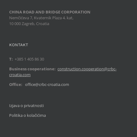
CHINA ROAD AND BRIDGE CORPORATION
Nemčićeva 7, Kvaternik Plaza 4. kat,
10 000 Zagreb, Croatia
KONTAKT
T:
+385 1 405 86 30
Business cooperatione:
construction.cooperation@crbc-
croatia.com
Office:
office@crbc-croatia.com
Izjava o privatnosti
Politika o kolačićima