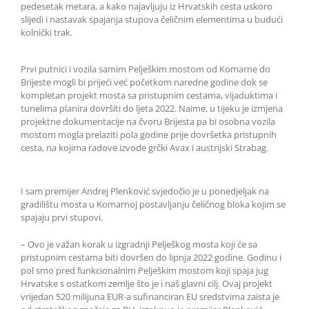
pedesetak metara, a kako najavljuju iz Hrvatskih cesta uskoro
slijedi i nastavak spajanja stupova čeličnim elementima u budući
kolnički trak.
Prvi putnici i vozila samim Pelješkim mostom od Komarne do
Brijeste mogli bi prijeći već početkom naredne godine dok se
kompletan projekt mosta sa pristupnim cestama, vijaduktima i
tunelima planira dovršiti do ljeta 2022. Naime, u tijeku je izmjena
projektne dokumentacije na čvoru Brijesta pa bi osobna vozila
mostom mogla prelaziti pola godine prije dovršetka pristupnih
cesta, na kojima radove izvode grčki Avax i austrijski Strabag.
I sam premijer Andrej Plenković svjedočio je u ponedjeljak na
gradilištu mosta u Komarnoj postavljanju čeličnog bloka kojim se
spajaju prvi stupovi.
– Ovo je važan korak u izgradnji Pelješkog mosta koji će sa
pristupnim cestama biti dovršen do lipnja 2022 godine. Godinu i
pol smo pred funkcionalnim Pelješkim mostom koji spaja jug
Hrvatske s ostatkom zemlje što je i naš glavni cilj. Ovaj projekt
vrijedan 520 milijuna EUR-a sufinanciran EU sredstvima zaista je