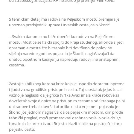
od strateškog značaja za RH, istaknuo je premijer Plenković.
S tehničkim detaljima radova na Pelješkom mostu premijera je
upoznao predsjednik uprave Hrvatskih cesta Josip Škorić.
– Svakim danom smo bliže dovršetku radova na Pelješkom
mostu. Most će se fizički spojiti do kraja studenog, ali onda slijedi
opremanje mosta što bi trebalo biti dovršeno do polovine
siječnja naredne godine, pojasnio je Škorić, naglašavajući da
unatoč početnom kašnjenju napreduju radovi i na pristupnim
cestama.
Zastoji su bili zbog korona krize koja je usporila dopremu opreme
i ljudstva na gradilište pristupnih cesta. Taj zaostatak je još tu, ali
važno je naglasiti da je grčka tvrtka Avax imala kraće rokove za
dovršetak svoje dionice na pristupnim cestama od Strabaga pa bi
oni radove trebali dovršiti otprilike u isto vrijeme – pojasnio je
Škorić, još jednom naglasivši da će pelješkim mostom, čim prođe
tehnički pregled, moći prometovati osobna vozila i vozila do 7,5
tona koja će preko čvora Brijesta izlaziti dalje na postojeću staru
pelješku cestu.