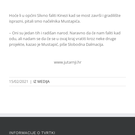
Hoće li u općini Slivno faliti Kinezi kad se most završi i gradilište
isprazni, pitali smo načelnika Mustapića.
– Oni su jedan tih i radišan narod. Naravno da će nam faliti kad
odu, ali nadam se da će se u ovaj kraj vratiti kroz neke druge
projekte, kazao je Mustapić, piše Slobodna Dalmacija.
www.jutarnji.hr
15/02/2021
|
IZ MEDIJA
INFORMACIJE O TVRTKI