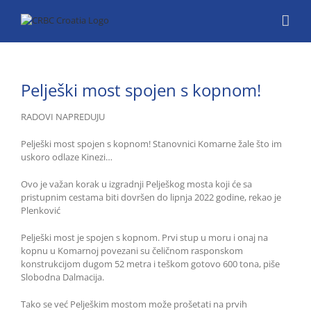
Skip
to
content
Pelješki most spojen s kopnom!
RADOVI NAPREDUJU
Pelješki most spojen s kopnom! Stanovnici Komarne žale što im
uskoro odlaze Kinezi…
Ovo je važan korak u izgradnji Pelješkog mosta koji će sa
pristupnim cestama biti dovršen do lipnja 2022 godine, rekao je
Plenković
Pelješki most je spojen s kopnom. Prvi stup u moru i onaj na
kopnu u Komarnoj povezani su čeličnom rasponskom
konstrukcijom dugom 52 metra i teškom gotovo 600 tona, piše
Slobodna Dalmacija.
Tako se već Pelješkim mostom može prošetati na prvih