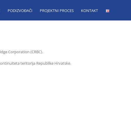
E
PODIZVOĐAČI
PROJEKTNI PROCES
KONTAKT
ridge Corporation (CRBC).
ntinuiteta teritorija Republike Hrvatske.