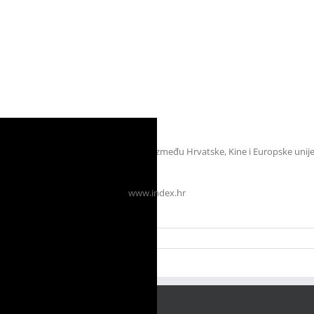
omet
Hrvatske i Kine i primjerom suradnje između Hrvatske, Kine i Europske unije
www.index.hr