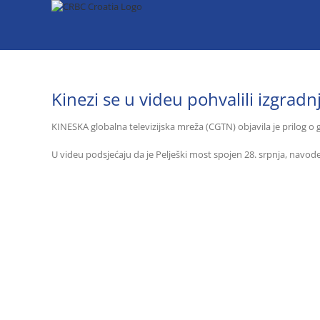
Skip
to
content
Kinezi se u videu pohvalili izgrad
KINESKA globalna televizijska mreža (CGTN) objavila je prilog o
U videu podsjećaju da je Pelješki most spojen 28. srpnja, navod