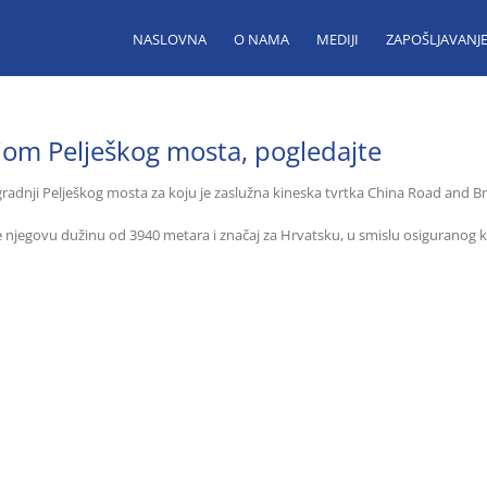
NASLOVNA
O NAMA
MEDIJI
ZAPOŠLJAVANJ
njom Pelješkog mosta, pogledajte
 gradnji Pelješkog mosta za koju je zaslužna kineska tvrtka China Road and B
e njegovu dužinu od 3940 metara i značaj za Hrvatsku, u smislu osiguranog ko