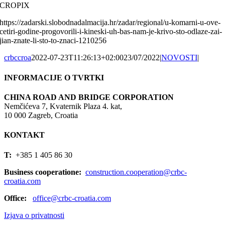
CROPIX
https://zadarski.slobodnadalmacija.hr/zadar/regional/u-komarni-u-ove-
cetiri-godine-progovorili-i-kineski-uh-bas-nam-je-krivo-sto-odlaze-zai-
jian-znate-li-sto-to-znaci-1210256
crbccroa
2022-07-23T11:26:13+02:00
23/07/2022
|
NOVOSTI
|
INFORMACIJE O TVRTKI
CHINA ROAD AND BRIDGE CORPORATION
Nemčićeva 7, Kvaternik Plaza 4. kat,
10 000 Zagreb, Croatia
KONTAKT
T:
+385 1 405 86 30
Business cooperatione:
construction.cooperation@crbc-
croatia.com
Office:
office@crbc-croatia.com
Izjava o privatnosti