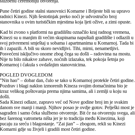
službenu ceremoniju otvorenja.
Pune četiri godine stalni stanovnici Komarne i Brijeste bili su upravo
radnici Kinezi. Njih šestotinjak preko noći je udvostručio broj
stanovnika u ovim turističkim mjestima koja ljeti ožive, a zimi opuste.
Kad bi zvono s platformi na gradilištu označilo kraj radnog vremena,
Kinezi su u manjim ili većim skupinama napuštali gradilište i odlazili u
svoj privremeni smještaj u sobama i apartmanima u Komarnoj. Tada bi
ih i zapazili. A bili su skoro nevidljivi. Tihi, mirni, nenametljivi.
Posvećeni isključivo onome zbog čega su došli – radovima na mostu.
Nije tu bilo nikakve zabave, noćnih izlazaka, tek pokoja šetnja po
Komarnoj i ćakula s ovdašnjim stanovnicima.
POGLED DVOGLEDOM
”Nin hao” – dobar dan, čulo se tako u Komarnoj protekle četiri godine.
Pozdrav i blagi naklon izmorenih Kineza svojim domaćinima bio je
izraz velikog poštovanja prema njima samima, ali i zemlji u koju su
došli.
Sada Kinezi odlaze, zapravo već od Nove godine broj im je svakim
danom sve manji i manji. Njihov posao je ovdje gotov. Pelješki most je
sagrađen i samo čeka službeno otvorenje. Bit će na otvorenju svega, ali
bez šarenog vatrometa ništa jer je to tradicija među Kinezima, koji
pucaju za sreću i blagostanje. “Zai jian” – zbogom, rekli su Kinezi
Komarni gdje su živjeli i gradili most četiri godine.