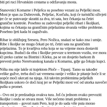
biti pri ruci Hrvatskim cestama u održavanju mosta.
Stanovnici Komarne i Pelješca su posebno vezani za Pelješki most.
Most je spas za Dubrovnik, Pelješac, Korčulu, koji će turistički oživjeti
jer će se putovanje skratiti za dva, tri sata, bez čekanja na četiri
granične kontrole. Posebno su zadovoljni pelješki ribari i školjkari,
kojima su čekanja na graničnim prijelazima stvarala velike probleme.
Posebno ljeti kada bi zagužvalo.
Ribar iz obližnjeg Sresera, Pero Nožica, snalazi se kako zna i umije.
Ribe i školjke ne mogu čekati po tri, četiri sata na graničnim
prijelazima. To je kvarljiva roba koja se na vrijeme mora dostaviti
kupcima. Budući da ribu i školjke prevoze u teretnom vozilu, sve mora
ići preko carine na Bistrini i Kleku, pa se on dosjetio barkom ih
prevesti preko Neretvanskog kanala u Komarnu, gdje ga čekaju kupci.
Ništa mu nije lakše ni trajektom Ploče – Trpanj. Tamo su također
velike gužve, treba doći sat vremena ranije i veliko je pitanje hoće li se
uopće moći ukrcati na njega. Ali takvim problemima peljeških
školjkara uskoro će doći kraj jer se Pelješki most već od utorka navečer
pušta u promet.
– Ovo mi je predzadnja ovakva tura. Još ću jednom ovako prevoziti
školjke i onda se otvara most. Više nećemo imati problema s
transportom – govori nam Pero, koji je do sada više puta morao