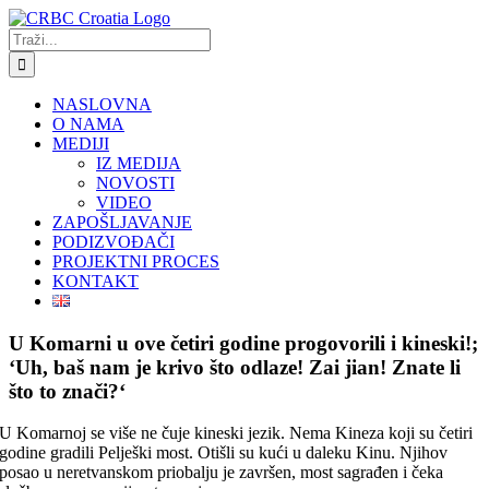
Skip
to
Traži...
content
NASLOVNA
O NAMA
MEDIJI
IZ MEDIJA
NOVOSTI
VIDEO
ZAPOŠLJAVANJE
PODIZVOĐAČI
PROJEKTNI PROCES
KONTAKT
U Komarni u ove četiri godine progovorili i kineski!;
‘Uh, baš nam je krivo što odlaze! Zai jian! Znate li
što to znači?‘
U Komarnoj se više ne čuje kineski jezik. Nema Kineza koji su četiri
godine gradili Pelješki most. Otišli su kući u daleku Kinu. Njihov
posao u neretvanskom priobalju je završen, most sagrađen i čeka