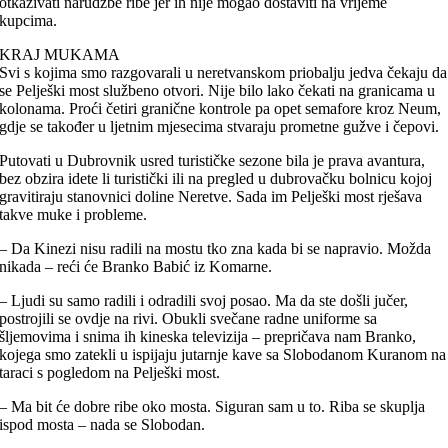
otkazivati narudžbe ribe jer ih nije mogao dostaviti na vrijeme
kupcima.
KRAJ MUKAMA
Svi s kojima smo razgovarali u neretvanskom priobalju jedva čekaju da
se Pelješki most službeno otvori. Nije bilo lako čekati na granicama u
kolonama. Proći četiri granične kontrole pa opet semafore kroz Neum,
gdje se također u ljetnim mjesecima stvaraju prometne gužve i čepovi.
Putovati u Dubrovnik usred turističke sezone bila je prava avantura,
bez obzira idete li turistički ili na pregled u dubrovačku bolnicu kojoj
gravitiraju stanovnici doline Neretve. Sada im Pelješki most rješava
takve muke i probleme.
– Da Kinezi nisu radili na mostu tko zna kada bi se napravio. Možda
nikada – reći će Branko Babić iz Komarne.
– Ljudi su samo radili i odradili svoj posao. Ma da ste došli jučer,
postrojili se ovdje na rivi. Obukli svečane radne uniforme sa
šljemovima i snima ih kineska televizija – prepričava nam Branko,
kojega smo zatekli u ispijaju jutarnje kave sa Slobodanom Kuranom na
taraci s pogledom na Pelješki most.
– Ma bit će dobre ribe oko mosta. Siguran sam u to. Riba se skuplja
ispod mosta – nada se Slobodan.