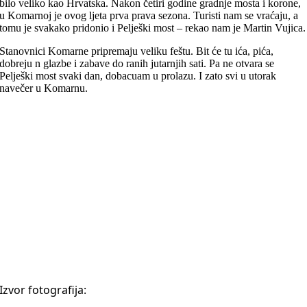
bilo veliko kao Hrvatska. Nakon četiri godine gradnje mosta i korone,
u Komarnoj je ovog ljeta prva prava sezona. Turisti nam se vraćaju, a
tomu je svakako pridonio i Pelješki most – rekao nam je Martin Vujica.
Stanovnici Komarne pripremaju veliku feštu. Bit će tu ića, pića,
dobreju n glazbe i zabave do ranih jutarnjih sati. Pa ne otvara se
Pelješki most svaki dan, dobacuam u prolazu. I zato svi u utorak
navečer u Komarnu.
Izvor fotografija: