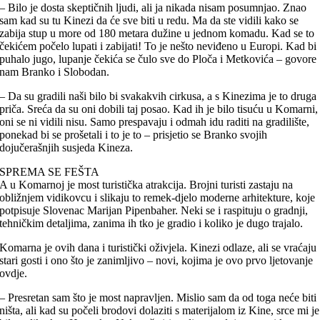
– Bilo je dosta skeptičnih ljudi, ali ja nikada nisam posumnjao. Znao
sam kad su tu Kinezi da će sve biti u redu. Ma da ste vidili kako se
zabija stup u more od 180 metara dužine u jednom komadu. Kad se to
čekićem počelo lupati i zabijati! To je nešto neviđeno u Europi. Kad bi
puhalo jugo, lupanje čekića se čulo sve do Ploča i Metkovića – govore
nam Branko i Slobodan.
– Da su gradili naši bilo bi svakakvih cirkusa, a s Kinezima je to druga
priča. Sreća da su oni dobili taj posao. Kad ih je bilo tisuću u Komarni,
oni se ni vidili nisu. Samo prespavaju i odmah idu raditi na gradilište,
ponekad bi se prošetali i to je to – prisjetio se Branko svojih
dojučerašnjih susjeda Kineza.
SPREMA SE FEŠTA
A u Komarnoj je most turistička atrakcija. Brojni turisti zastaju na
obližnjem vidikovcu i slikaju to remek-djelo moderne arhitekture, koje
potpisuje Slovenac Marijan Pipenbaher. Neki se i raspituju o gradnji,
tehničkim detaljima, zanima ih tko je gradio i koliko je dugo trajalo.
Komarna je ovih dana i turistički oživjela. Kinezi odlaze, ali se vraćaju
stari gosti i ono što je zanimljivo – novi, kojima je ovo prvo ljetovanje
ovdje.
– Presretan sam što je most napravljen. Mislio sam da od toga neće biti
ništa, ali kad su počeli brodovi dolaziti s materijalom iz Kine, srce mi je