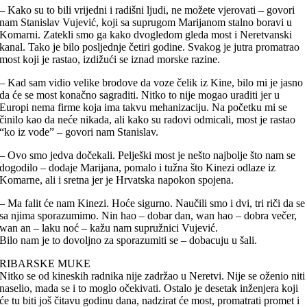
– Kako su to bili vrijedni i radišni ljudi, ne možete vjerovati – govori
nam Stanislav Vujević, koji sa suprugom Marijanom stalno boravi u
Komarni. Zatekli smo ga kako dvogledom gleda most i Neretvanski
kanal. Tako je bilo posljednje četiri godine. Svakog je jutra promatrao
most koji je rastao, izdižući se iznad morske razine.
– Kad sam vidio velike brodove da voze čelik iz Kine, bilo mi je jasno
da će se most konačno sagraditi. Nitko to nije mogao uraditi jer u
Europi nema firme koja ima takvu mehanizaciju. Na početku mi se
činilo kao da neće nikada, ali kako su radovi odmicali, most je rastao
“ko iz vode” – govori nam Stanislav.
– Ovo smo jedva dočekali. Pelješki most je nešto najbolje što nam se
dogodilo – dodaje Marijana, pomalo i tužna što Kinezi odlaze iz
Komarne, ali i sretna jer je Hrvatska napokon spojena.
– Ma falit će nam Kinezi. Hoće sigurno. Naučili smo i dvi, tri riči da se
sa njima sporazumimo. Nin hao – dobar dan, wan hao – dobra večer,
wan an – laku noć – kažu nam supružnici Vujević.
Bilo nam je to dovoljno za sporazumiti se – dobacuju u šali.
RIBARSKE MUKE
Nitko se od kineskih radnika nije zadržao u Neretvi. Nije se oženio niti
naselio, mada se i to moglo očekivati. Ostalo je desetak inženjera koji
će tu biti još čitavu godinu dana, nadzirat će most, promatrati promet i