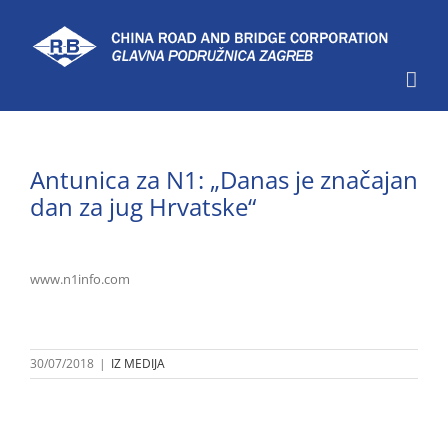
Skip
to
content
Antunica za N1: „Danas je značajan
dan za jug Hrvatske“
www.n1info.com
30/07/2018
|
IZ MEDIJA