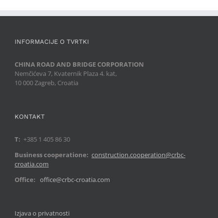
INFORMACIJE O TVRTKI
CHINA ROAD AND BRIDGE CORPORATION
Nemčićeva 7, Kvaternik Plaza 4. kat,
10 000 Zagreb, Croatia
KONTAKT
T:
+385 1 405 86 30
Business cooperatione:
construction.cooperation@crbc-
croatia.com
Office:
office@crbc-croatia.com
Izjava o privatnosti