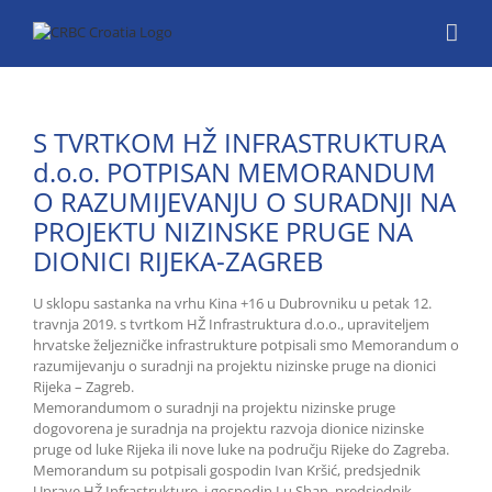
Skip
to
content
S TVRTKOM HŽ INFRASTRUKTURA
d.o.o. POTPISAN MEMORANDUM
O RAZUMIJEVANJU O SURADNJI NA
PROJEKTU NIZINSKE PRUGE NA
DIONICI RIJEKA-ZAGREB
U sklopu sastanka na vrhu Kina +16 u Dubrovniku u petak 12.
travnja 2019. s tvrtkom HŽ Infrastruktura d.o.o., upraviteljem
hrvatske željezničke infrastrukture potpisali smo Memorandum o
razumijevanju o suradnji na projektu nizinske pruge na dionici
Rijeka – Zagreb.
Memorandumom o suradnji na projektu nizinske pruge
dogovorena je suradnja na projektu razvoja dionice nizinske
pruge od luke Rijeka ili nove luke na području Rijeke do Zagreba.
Memorandum su potpisali gospodin Ivan Kršić, predsjednik
Uprave HŽ Infrastrukture, i gospodin Lu Shan, predsjednik