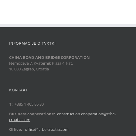
INFORMACIJE O TVRTKI
CHINA ROAD AND BRIDGE CORPORATION
Nemčićeva 7, Kvaternik Plaza 4. kat,
10 000 Zagreb, Croatia
KONTAKT
T:
+385 1 405 86 30
Business cooperatione:
construction.cooperation@crbc-
croatia.com
Office:
office@crbc-croatia.com