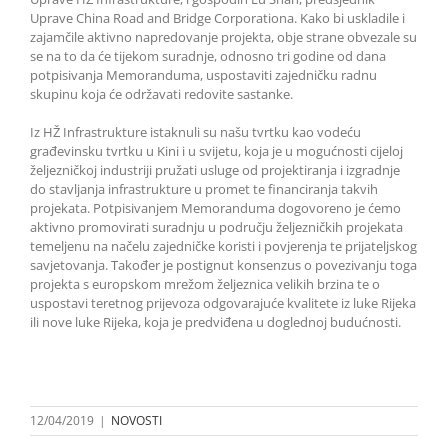
Uprave China Road and Bridge Corporationa. Kako bi uskladile i
zajamčile aktivno napredovanje projekta, obje strane obvezale su
se na to da će tijekom suradnje, odnosno tri godine od dana
potpisivanja Memoranduma, uspostaviti zajedničku radnu
skupinu koja će održavati redovite sastanke.
Iz HŽ Infrastrukture istaknuli su našu tvrtku kao vodeću
građevinsku tvrtku u Kini i u svijetu, koja je u mogućnosti cijeloj
željezničkoj industriji pružati usluge od projektiranja i izgradnje
do stavljanja infrastrukture u promet te financiranja takvih
projekata. Potpisivanjem Memoranduma dogovoreno je ćemo
aktivno promovirati suradnju u području željezničkih projekata
temeljenu na načelu zajedničke koristi i povjerenja te prijateljskog
savjetovanja. Također je postignut konsenzus o povezivanju toga
projekta s europskom mrežom željeznica velikih brzina te o
uspostavi teretnog prijevoza odgovarajuće kvalitete iz luke Rijeka
ili nove luke Rijeka, koja je predviđena u doglednoj budućnosti.
12/04/2019
|
NOVOSTI