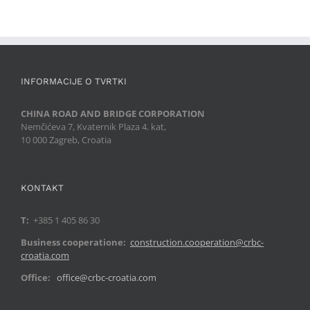
INFORMACIJE O TVRTKI
CHINA ROAD AND BRIDGE CORPORATION
Nemčićeva 7, Kvaternik Plaza 4. kat,
10 000 Zagreb, Croatia
KONTAKT
T:
+385 1 405 86 30
Business cooperatione:
construction.cooperation@crbc-
croatia.com
Office:
office@crbc-croatia.com