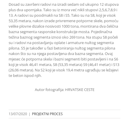
Dosad su završeni radovi na izradi sedam od ukupno 12 stupova
plus dva upornjaka. Tako su iz mora već nikli stupovi 2,5,6,7,8,9 i
13. A radovi su poodmakli na S8 i S5. Tako su na S8, koji je visok
53,35 metara, nakon izrade privremene potporne skele, pomoću
velike plovne dizalice nosivosti 1000 tona, montirana dva čelična
bazna segmenta rasponske konstrukcije mosta. Pojedinačna
težina baznog segmenta iznosi oko 269 tona. Na stupu S8 počeli
su i radovi na postavljanju oplate i armature nultog segmenta
pilona. S5 je također u fazi betoniranja nultog segmenta pilona
nakon što su na njega postavljena dva bazna segmenta. Ovaj
mjesec će potporna skela i bazni segmenti biti postavljeni i na S6
koji je visok 46,41 metara, S8 (53,35 metara) S9 (46,41 metar) i S13
(26,06 metara). Na S2 koji je visok 19,4 metra ugrađuju se ležajevi
te beton ispod njih.
Autor fotografija: HRVATSKE CESTE
13/07/2020
|
PROJEKTNI PROCES