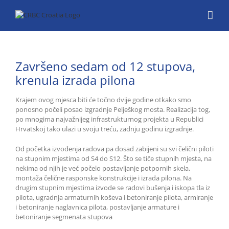
Skip
to
content
Završeno sedam od 12 stupova,
krenula izrada pilona
Krajem ovog mjesca biti će točno dvije godine otkako smo
ponosno počeli posao izgradnje Pelješkog mosta. Realizacija tog,
po mnogima najvažnijeg infrastrukturnog projekta u Republici
Hrvatskoj tako ulazi u svoju treću, zadnju godinu izgradnje.
Od početka izvođenja radova pa dosad zabijeni su svi čelični piloti
na stupnim mjestima od S4 do S12. Što se tiče stupnih mjesta, na
nekima od njih je već počelo postavljanje potpornih skela,
montaža čelične rasponske konstrukcije i izrada pilona. Na
drugim stupnim mjestima izvode se radovi bušenja i iskopa tla iz
pilota, ugradnja armaturnih koševa i betoniranje pilota, armiranje
i betoniranje naglavnica pilota, postavljanje armature i
betoniranje segmenata stupova