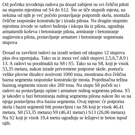
Od početka izvođenja radova pa dosad zabijeni su svi čelični piloti
na stupnim mjestima od S4 do S12. Što se tiče stupnih mjesta, na
nekima od njih je već počelo postavljanje potpornih skela, montaža
čelične rasponske konstrukcije i izrada pilona. Na drugim stupnim
mjestima izvode se radovi bušenja i iskopa tla iz pilota, ugradnja
armaturnih koševa i betoniranje pilota, armiranje i betoniranje
naglavnica pilota, postavljanje armature i betoniranje segmenata
stupova
Dosad su završeni radovi na izradi sedam od ukupno 12 stupova
plus dva upornjaka. Tako su iz mora već nikli stupovi 2,5,6,7,8,9 i
13. A radovi su poodmakli na S8 i S5. Tako su na S8, koji je visok
53,35 metara, nakon izrade privremene potporne skele, pomoću
velike plovne dizalice nosivosti 1000 tona, montirana dva čelična
bazna segmenta rasponske konstrukcije mosta. Pojedinačna težina
baznog segmenta iznosi oko 269 tona. Na stupu S8 počeli su i
radovi na postavljanju oplate i armature nultog segmenta pilona. S5
je također u fazi betoniranja nultog segmenta pilona nakon što su na
njega postavljena dva bazna segmenta. Ovaj mjesec će potporna
skela i bazni segmenti biti postavljeni i na S6 koji je visok 46,41
metara, S8 (53,35 metara) S9 (46,41 metar) i S13 (26,06 metara).
Na S2 koji je visok 19,4 metra ugrađuju se ležajevi te beton ispod
njih.