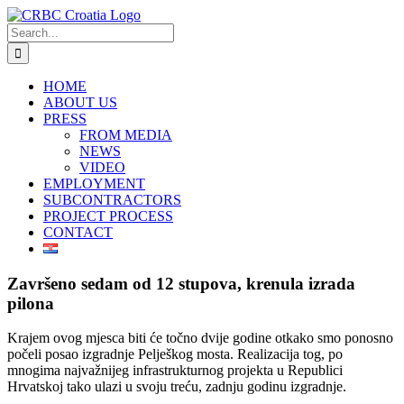
Skip
to
Search
content
for:
HOME
ABOUT US
PRESS
FROM MEDIA
NEWS
VIDEO
EMPLOYMENT
SUBCONTRACTORS
PROJECT PROCESS
CONTACT
Završeno sedam od 12 stupova, krenula izrada
pilona
Krajem ovog mjesca biti će točno dvije godine otkako smo ponosno
počeli posao izgradnje Pelješkog mosta. Realizacija tog, po
mnogima najvažnijeg infrastrukturnog projekta u Republici
Hrvatskoj tako ulazi u svoju treću, zadnju godinu izgradnje.