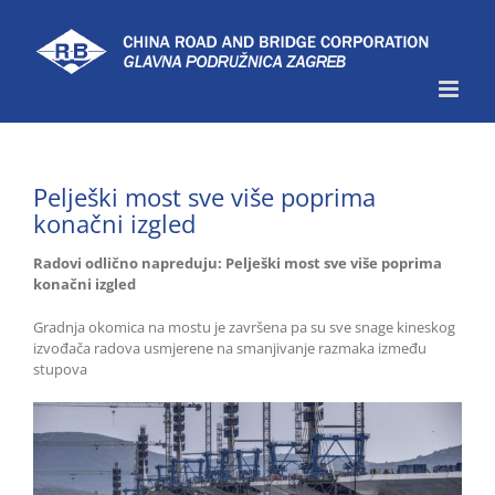
Skip
to
content
Pelješki most sve više poprima
konačni izgled
Radovi odlično napreduju: Pelješki most sve više poprima
konačni izgled
Gradnja okomica na mostu je završena pa su sve snage kineskog
izvođača radova usmjerene na smanjivanje razmaka između
stupova