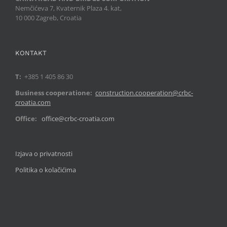
Nemčićeva 7, Kvaternik Plaza 4. kat,
10 000 Zagreb, Croatia
KONTAKT
T:
+385 1 405 86 30
Business cooperatione:
construction.cooperation@crbc-
croatia.com
Office:
office@crbc-croatia.com
Izjava o privatnosti
Politika o kolačićima