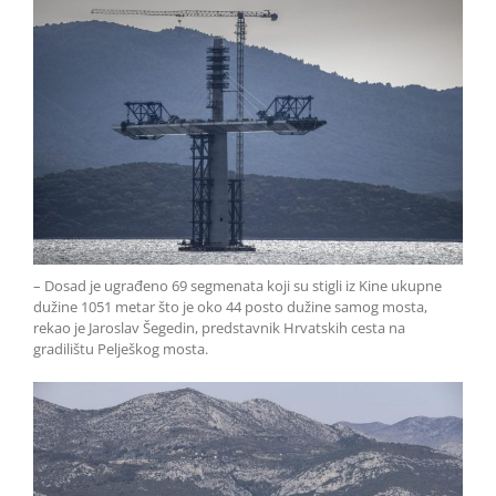
– Dosad je ugrađeno 69 segmenata koji su stigli iz Kine ukupne
dužine 1051 metar što je oko 44 posto dužine samog mosta,
rekao je Jaroslav Šegedin, predstavnik Hrvatskih cesta na
gradilištu Pelješkog mosta.