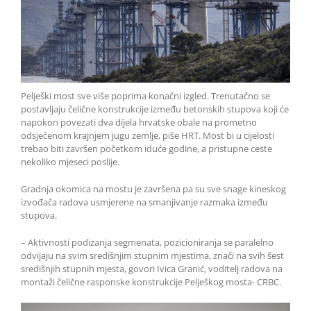
Pelješki most sve više poprima konačni izgled. Trenutačno se
postavljaju čelične konstrukcije između betonskih stupova koji će
napokon povezati dva dijela hrvatske obale na prometno
odsječenom krajnjem jugu zemlje, piše HRT. Most bi u cijelosti
trebao biti završen početkom iduće godine, a pristupne ceste
nekoliko mjeseci poslije.
Gradnja okomica na mostu je završena pa su sve snage kineskog
izvođača radova usmjerene na smanjivanje razmaka između
stupova.
– Aktivnosti podizanja segmenata, pozicioniranja se paralelno
odvijaju na svim središnjim stupnim mjestima, znači na svih šest
središnjih stupnih mjesta, govori Ivica Granić, voditelj radova na
montaži čelične rasponske konstrukcije Pelješkog mosta- CRBC.