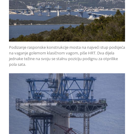
Podizanje rasponske konstrukcije mosta na najveći stup podsjeća
na vaganje golemom klasičnom vagom, piše HRT. Dva dijela
jednake težine na svoju se stalnu poziciju podignu za otprilike
pola sata.