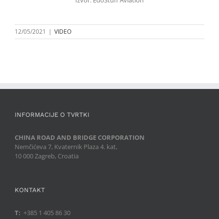
12/05/2021
|
VIDEO
INFORMACIJE O TVRTKI
CHINA ROAD AND BRIDGE CORPORATION
Nemčićeva 7, Kvaternik Plaza 4. kat,
10 000 Zagreb, Croatia
KONTAKT
T:
+385 1 405 86 30