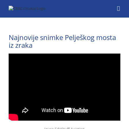
Skip
to
content
Najnovije snimke Pelješkog mosta
iz zraka
Izvor: EdoStuff Aviation