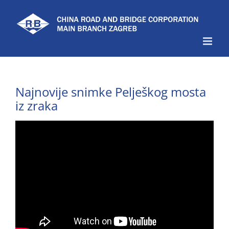
Skip
to
content
Najnovije snimke Pelješkog mosta
iz zraka