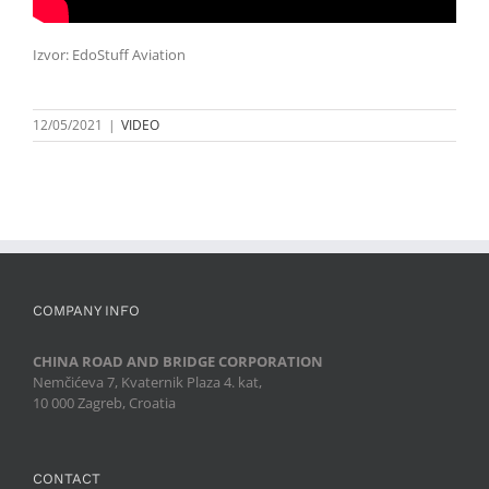
Izvor: EdoStuff Aviation
12/05/2021
|
VIDEO
COMPANY INFO
CHINA ROAD AND BRIDGE CORPORATION
Nemčićeva 7, Kvaternik Plaza 4. kat,
10 000 Zagreb, Croatia
CONTACT