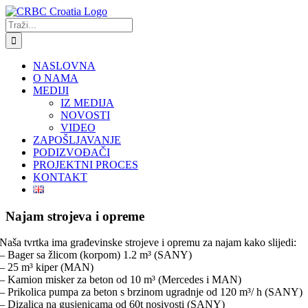
Skip
to
Traži...
content
NASLOVNA
O NAMA
MEDIJI
IZ MEDIJA
NOVOSTI
VIDEO
ZAPOŠLJAVANJE
PODIZVOĐAČI
PROJEKTNI PROCES
KONTAKT
Najam strojeva i opreme
Naša tvrtka ima građevinske strojeve i opremu za najam kako slijedi:
– Bager sa žlicom (korpom) 1.2 m³ (SANY)
– 25 m³ kiper (MAN)
– Kamion misker za beton od 10 m³ (Mercedes i MAN)
– Prikolica pumpa za beton s brzinom ugradnje od 120 m³/ h (SANY)
– Dizalica na gusjenicama od 60t nosivosti (SANY)