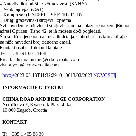
– Autodizalica od 50t / 25t nosivosti (SANY)
– Veliki agregat (CAT)
– Kompresor (KAESER i SEETRU LTD)
– Drugi građevinski strojevi i oprema
Svi navedeni građevinski strojevi i oprema nalaze se na zemljištu na
adresi Opuzen, Tisno 42, te ih možete doći pogledati.
Što se tiče cijene najma i ostalih detalja, slobodno nas kontaktirajte
na niže navedeni broj odnosno email.
Kontakt osoba: Talman Damtare
Tel：+385 91 601 4408
Email: talman.damtare@crbc-croatia.com
zhang.yong@crbc-croatia.com
hrvoje
2023-03-13T11:32:29+01:00
13/03/2023
|
NOVOSTI
|
INFORMACIJE O TVRTKI
CHINA ROAD AND BRIDGE CORPORATION
Nemčićeva 7, Kvaternik Plaza 4. kat,
10 000 Zagreb, Croatia
KONTAKT
T:
+385 1 405 86 30