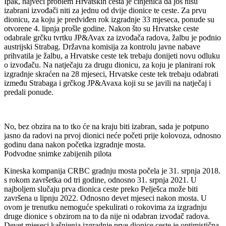
Ipak, najveći problem Hrvatskih cesta je činjenica da još nisu
izabrani izvođači niti za jednu od dvije dionice te ceste. Za prvu
dionicu, za koju je predviđen rok izgradnje 33 mjeseca, ponude su
otvorene 4. lipnja prošle godine. Nakon što su Hrvatske ceste
odabrale grčku tvrtku JP&Avax za izvođača radova, žalbu je podnio
austrijski Strabag. Državna komisija za kontrolu javne nabave
prihvatila je žalbu, a Hrvatske ceste tek trebaju donijeti novu odluku
o izvođaču. Na natječaju za drugu dionicu, za koju je planirani rok
izgradnje skraćen na 28 mjeseci, Hrvatske ceste tek trebaju odabrati
između Strabaga i grčkog JP&Avaxa koji su se javili na natječaj i
predali ponude.
No, bez obzira na to tko će na kraju biti izabran, sada je potpuno
jasno da radovi na prvoj dionici neće početi prije kolovoza, odnosno
godinu dana nakon početka izgradnje mosta.
Podvodne snimke zabijenih pilota
Kineska kompanija CRBC gradnju mosta počela je 31. srpnja 2018.
s rokom završetka od tri godine, odnosno 31. srpnja 2021. U
najboljem slučaju prva dionica ceste preko Pelješca može biti
završena u lipnju 2022. Odnosno devet mjeseci nakon mosta. U
ovom je trenutku nemoguće spekulirati o rokovima za izgradnju
druge dionice s obzirom na to da nije ni odabran izvođač radova.
Devet mjeseci kašnjenja izgradnje prve dionice ceste je optimistična