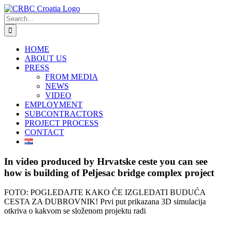
Skip
to
Search
content
for:
HOME
ABOUT US
PRESS
FROM MEDIA
NEWS
VIDEO
EMPLOYMENT
SUBCONTRACTORS
PROJECT PROCESS
CONTACT
In video produced by Hrvatske ceste you can see
how is building of Peljesac bridge complex project
FOTO: POGLEDAJTE KAKO ĆE IZGLEDATI BUDUĆA
CESTA ZA DUBROVNIK! Prvi put prikazana 3D simulacija
otkriva o kakvom se složenom projektu radi