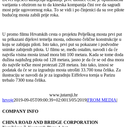
varijanta s obzirom na to da kineska kompanija čini sve da sagradi
most prije ugovorenog roka. To se vidi i po činjenici da su sve pilote
budućeg mosta zabili prije roka.
U promo filmu Hrvatskih cesta o projektu Pelješkog mosta prvi put
su prikazani dijelovi temelja mosta, odnosno čelične konstrukcije u
koju se zabijaju piloti. Isto tako, prvi put su pokazane i podvodne
snimke zabijenih pilota. U filmu se, među ostalim, navodi i da će
najviša visina mosta iznad mora biti 100 metara. Kada se tome doda
dužina najdužeg pilota od 128 metara, jasno je da će se od dna mora
do najviše točke most protezati 228 metara. Isto tako, iznosi se
podatak da će se za izgradnju mosta utrošiti 33.700 tona čelika. Za
ilustraciju se navodi da je za izgradnju Eiffelova tornja u Parizu
trebalo 7300 tona čelika.
www.jutarnji.hr
hrvoje
2019-09-05T09:00:39+02:00
13/05/2019
|
FROM MEDIA
|
COMPANY INFO
CHINA ROAD AND BRIDGE CORPORATION