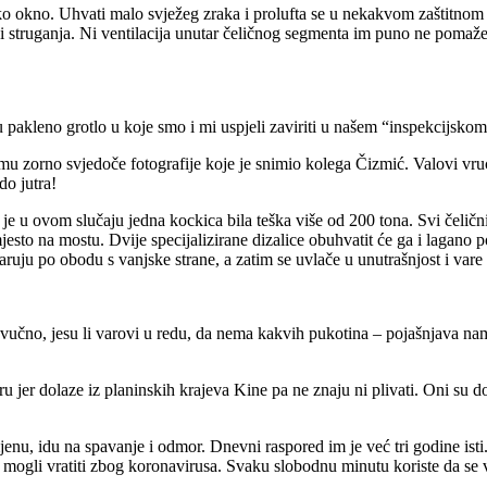
sko okno. Uhvati malo svježeg zraka i prolufta se u nekakvom zaštitnom
i struganja. Ni ventilacija unutar čeličnog segmenta im puno ne pomaž
u pakleno grotlo u koje smo i mi uspjeli zaviriti u našem “inspekcijsko
čemu zorno svjedoče fotografije koje je snimio kolega Čizmić. Valovi vr
do jutra!
 je u ovom slučaju jedna kockica bila teška više od 200 tona. Svi čelični
jesto na mostu. Dvije specijalizirane dizalice obuhvatit će ga i lagano p
varuju po obodu s vanjske strane, a zatim se uvlače u unutrašnjost i vare
vučno, jesu li varovi u redu, da nema kakvih pukotina – pojašnjava nam 
u jer dolaze iz planinskih krajeva Kine pa ne znaju ni plivati. Oni su došl
u, idu na spavanje i odmor. Dnevni raspored im je već tri godine isti.
i se mogli vratiti zbog koronavirusa. Svaku slobodnu minutu koriste da s