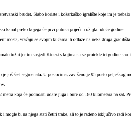
neretvanski brudet. Slabo koriste i košarkaško igralište koje im je trebal
ski kanal preko kojega će prvi putnici prijeći u ožujku iduće godine.
ment mosta, vraćaju se svojim kućama ili odlaze na neka druga gradil
malo tužni jer im susjedi Kinezi s kojima su se protekle tri godine srodi
 je još šest segmenata. U postocima, završeno je 95 posto pelješkog m
ov.
,2 metra koja će podnositi udare juga i bure od 180 kilometara na sat. 
i mogle bi na njega stati četiri trake, ali to je rađeno isključivo radi kon