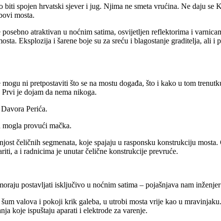
no biti spojen hrvatski sjever i jug. Njima ne smeta vrućina. Ne daju se 
ubovi mosta.
posebno atraktivan u noćnim satima, osvijetljen reflektorima i varnicam
mosta. Eksplozija i šarene boje su za sreću i blagostanje graditelja, ali 
e mogu ni pretpostaviti što se na mostu događa, što i kako u tom trenut
i. Prvi je dojam da nema nikoga.
a Davora Perića.
va mogla provući mačka.
jost čeličnih segmenata, koje spajaju u rasponsku konstrukciju mosta. 
iti, a i radnicima je unutar čelične konstrukcije prevruće.
oraju postavljati isključivo u noćnim satima – pojašnjava nam inženje
 šum valova i pokoji krik galeba, u utrobi mosta vrije kao u mravinjaku
ja koje ispuštaju aparati i elektrode za varenje.