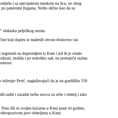
 odijelu i sa specijalnom maskom na licu, ne zbog
e po paklenim žegama. Nešto slično kao da su
m” obilasku pelješkog mosta.
ućine koji dopiru iz malenih otvora doslovno vas
 segmenti su dopremljeni iz Kine i još ih je ostalo
odizati, možda i po nekoliko sati, na postojeću razinu
 rubove.
inženjer Perić, naglašavajući da je na gradilištu 550
i raditi i zaraditi nešto novca za sebe i obitelj i tako
 Nisu išli ni svojim kućama u Kinu pune tri godine,
e videopozivom jave obiteljima u Kinu.