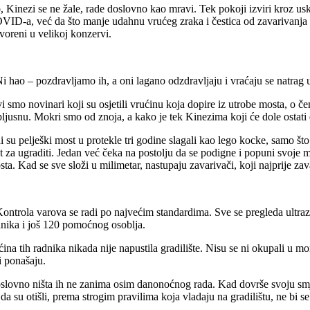
, Kinezi se ne žale, rade doslovno kao mravi. Tek pokoji izviri kroz u
VID-a, već da što manje udahnu vrućeg zraka i čestica od zavarivanja 
tvoreni u velikoj konzervi.
Ni hao – pozdravljamo ih, a oni lagano odzdravljaju i vraćaju se natrag 
vi smo novinari koji su osjetili vrućinu koja dopire iz utrobe mosta, o 
pljusnu. Mokri smo od znoja, a kako je tek Kinezima koji će dole ostati 
 su pelješki most u protekle tri godine slagali kao lego kocke, samo što
t za ugraditi. Jedan već čeka na postolju da se podigne i popuni svoje m
ta. Kad se sve složi u milimetar, nastupaju zavarivači, koji najprije za
Kontrola varova se radi po najvećim standardima. Sve se pregleda ultraz
dnika i još 120 pomoćnog osoblja.
ina tih radnika nikada nije napustila gradilište. Nisu se ni okupali u mor
i ponašaju.
slovno ništa ih ne zanima osim danonoćnog rada. Kad dovrše svoju smjen
r da su otišli, prema strogim pravilima koja vladaju na gradilištu, ne b