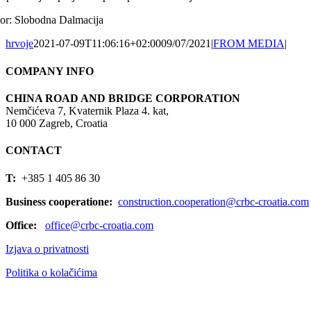
vor:
Slobodna Dalmacija
hrvoje
2021-07-09T11:06:16+02:00
09/07/2021
|
FROM MEDIA
|
COMPANY INFO
CHINA ROAD AND BRIDGE CORPORATION
Nemčićeva 7, Kvaternik Plaza 4. kat,
10 000 Zagreb, Croatia
CONTACT
T:
+385 1 405 86 30
Business cooperatione:
construction.cooperation@crbc-croatia.com
Office:
office@crbc-croatia.com
Izjava o privatnosti
Politika o kolačićima