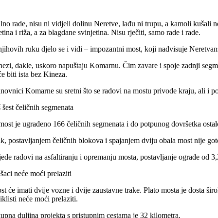
lno rade, nisu ni vidjeli dolinu Neretve, lađu ni trupu, a kamoli kušali 
etina i riža, a za blagdane svinjetina. Nisu rječiti, samo rade i rade.
njihovih ruku djelo se i vidi – impozantni most, koji nadvisuje Neretvan
nezi, dakle, uskoro napuštaju Komarnu. Čim zavare i spoje zadnji seg
e biti ista bez Kineza.
novnici Komarne su sretni što se radovi na mostu privode kraju, ali i po
š šest čeličnih segmenata
most je ugrađeno 166 čeličnih segmenata i do potpunog dovršetka ostalo
ak, postavljanjem čeličnih blokova i spajanjem dviju obala most nije got
ijede radovi na asfaltiranju i opremanju mosta, postavljanje ograde od 3
šaci neće moći prelaziti
t će imati dvije vozne i dvije zaustavne trake. Plato mosta je dosta širok 
iklisti neće moći prelaziti.
upna duljina projekta s pristupnim cestama je 32 kilometra.