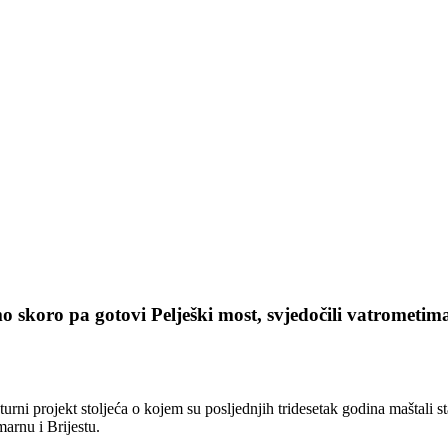
mo skoro pa gotovi Pelješki most, svjedočili vatrometima
turni projekt stoljeća o kojem su posljednjih tridesetak godina maštali s
marnu i Brijestu.