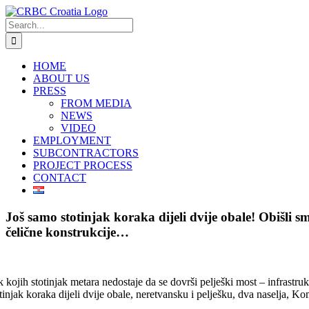
Skip
to
Search
content
for:
HOME
ABOUT US
PRESS
FROM MEDIA
NEWS
VIDEO
EMPLOYMENT
SUBCONTRACTORS
PROJECT PROCESS
CONTACT
Još samo stotinjak koraka dijeli dvije obale! Obišli s
čelične konstrukcije…
 kojih stotinjak metara nedostaje da se dovrši pelješki most – infrastruk
tinjak koraka dijeli dvije obale, neretvansku i pelješku, dva naselja, Ko