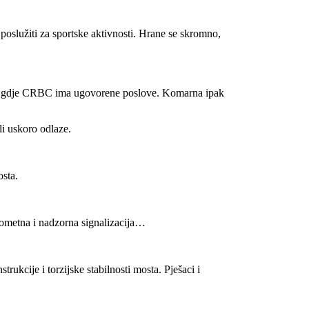
o poslužiti za sportske aktivnosti. Hrane se skromno,
išta gdje CRBC ima ugovorene poslove. Komarna ipak
li uskoro odlaze.
osta.
Prometna i nadzorna signalizacija…
strukcije i torzijske stabilnosti mosta. Pješaci i