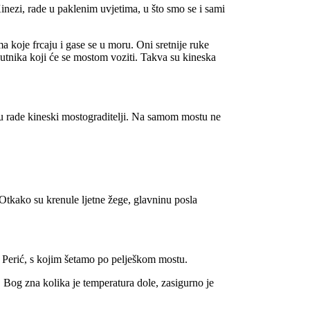
Kinezi, rade u paklenim uvjetima, u što smo se i sami
a koje frcaju i gase se u moru. Oni sretnije ruke
i putnika koji će se mostom voziti. Takva su kineska
ku rade kineski mostograditelji. Na samom mostu ne
Otkako su krenule ljetne žege, glavninu posla
r Perić, s kojim šetamo po pelješkom mostu.
. Bog zna kolika je temperatura dole, zasigurno je