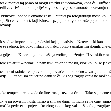
eski radnici taj posao bi mogli završiti za tjedan-dva, kada će i službe
jerili zavirivši u utrobu pelješkog mosta, gdje se danonoćno zavaruju r
 vidikovcu ponad Komarne zastaju putnici pa fotografiraju most, koji je 
ilježit će i vatromet, koji Kinezi ispaljuju kad god dovrše pojedini dio 
erovanja.
k se dive impozantnoj građevini koja je nadvisila Neretvanski kanal, n
de se radnici, tek pokoji slučajno naleti i brzo zamakne iza gomila cijev
Pa gdje su ti Kinezi – pitamo našega voditelja, inženjera Hrvatskih cest
Dole zavaruju – pokazuje nam uski otvor na mostu, kroz koji bi se jed
neumorni radnici se upravo tuda provlače i danonoćno zavaruju unutrašn
vljaju u trećoj smjeni jer po danu se čelik zbog zagrijavanja ne može var
soke temperature dovode do linearnog istezanja čelika. Tako segmente m
dok je na površini mosta mirno u smiraju dana, ni muha se ne čuje, samo
mašila pedeset stupnjeva, što zbog toplinskog vala, a što zbog zagrijavan